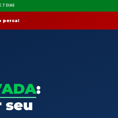
E 7 DIAS
 perca!
VADA
:
r seu