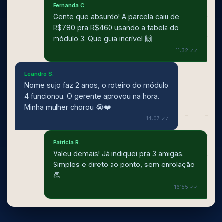
Fernanda C.
Gente que absurdo! A parcela caiu de
R$780 pra R$460 usando a tabela do
módulo 3. Que guia incrível 🙌
11:32 ✓✓
Leandro S.
Nome sujo faz 2 anos, o roteiro do módulo
4 funcionou. O gerente aprovou na hora.
Minha mulher chorou 😭❤️
14:07 ✓✓
Patricia R.
Valeu demais! Já indiquei pra 3 amigas.
Simples e direto ao ponto, sem enrolação
👏
16:55 ✓✓