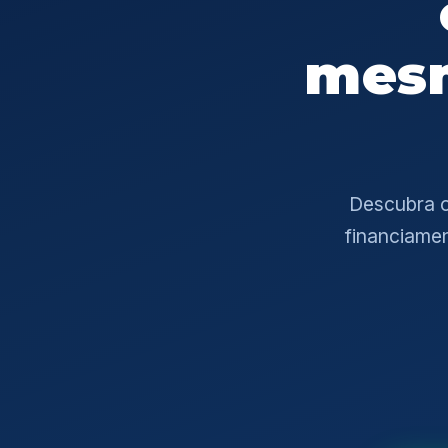
mesm
Descubra o
financiame