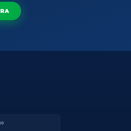
ORA
xo