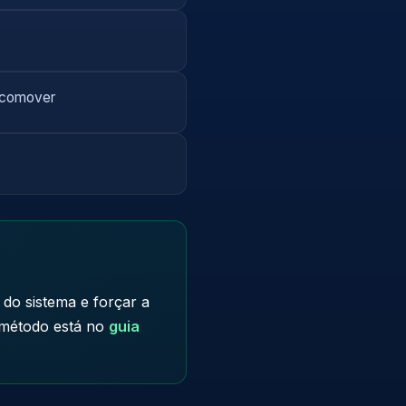
locomover
do sistema e forçar a
e método está no
guia