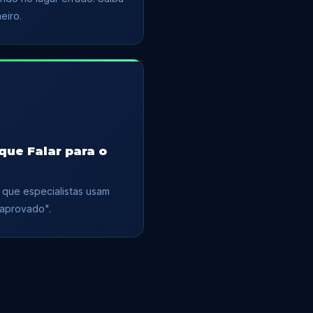
eiro.
que Falar para o
t que especialistas usam
"aprovado".