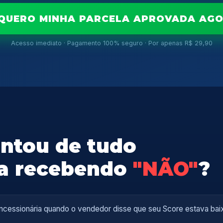
 QUERO MINHA PARCELA APROVADA AG
Acesso imediato · Pagamento 100% seguro · Por apenas R$ 29,90
entou de tudo
ua recebendo
"NÃO"
?
cessionária quando o vendedor disse que seu Score estava bai