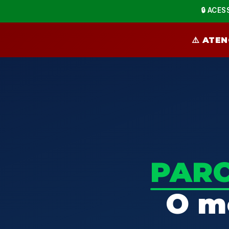
🔒 ACES
⚠️ ATEN
PAR
O mé