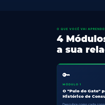
O QUE VOCÊ VAI APRENDE
4 Módulo
a sua rel
🔑
MÓDULO 1
O "Pulo do Gato" p
Histórico de Cons
Descubra como cada consul