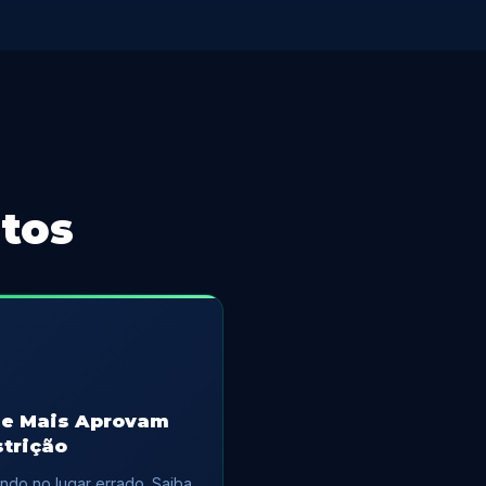
ntos
ue Mais Aprovam
trição
ndo no lugar errado. Saiba