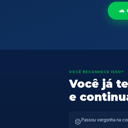
🚗
VOCÊ RECONHECE ISSO?
Você já t
e contin
Passou vergonha na con
😔