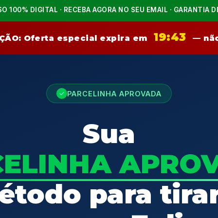
SO 100% DIGITAL · RECEBA AGORA NO SEU EMAIL · GARANTIA D
19:42
ÇÃO: Oferta especial expira em
— não
PARCELINHA APROVADA
✓
Sua
CELINHA APRO
todo para tira