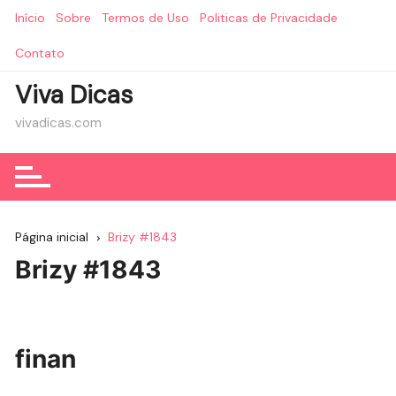
Ir
Início
Sobre
Termos de Uso
Politicas de Privacidade
para
o
Contato
conteúdo
Viva Dicas
vivadicas.com
Página inicial
Brizy #1843
Brizy #1843
finan