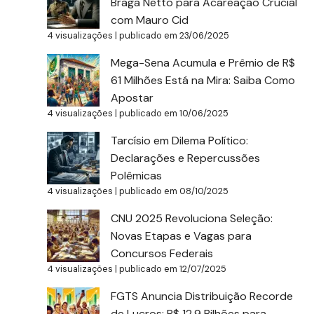
Braga Netto para Acareação Crucial
com Mauro Cid
4 visualizações
|
publicado em 23/06/2025
Mega-Sena Acumula e Prêmio de R$
61 Milhões Está na Mira: Saiba Como
Apostar
4 visualizações
|
publicado em 10/06/2025
Tarcísio em Dilema Político:
Declarações e Repercussões
Polêmicas
4 visualizações
|
publicado em 08/10/2025
CNU 2025 Revoluciona Seleção:
Novas Etapas e Vagas para
Concursos Federais
4 visualizações
|
publicado em 12/07/2025
FGTS Anuncia Distribuição Recorde
de Lucros: R$ 12,9 Bilhões para