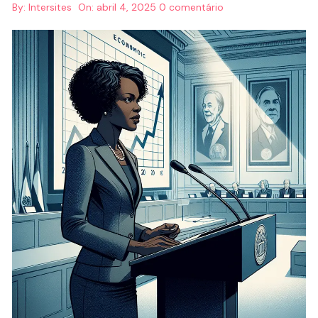
By:
Intersites
On:
abril 4, 2025
0 comentário