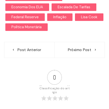
Economia Dos EUA
Escalada De Tarifas
Federal Reserve
Inflação
Lisa Cook
Política Monetária
Navegação
Post Anterior
Próximo Post
de
Post
0
Classificação do art
igo