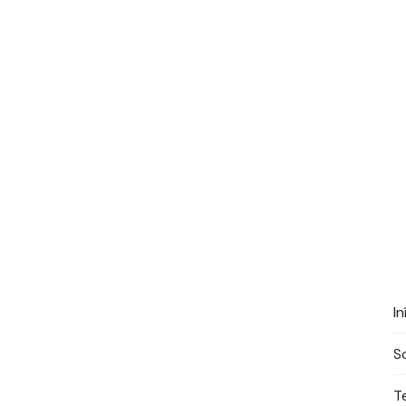
In
S
T