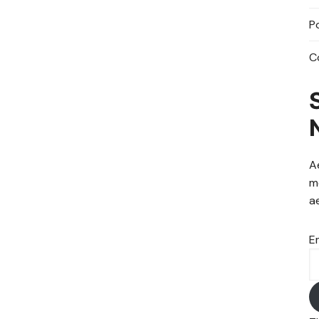
P
C
A
m
a
E