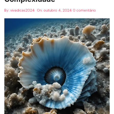
By:
vivadicas2024
On:
outubro 4, 2024
0 comentário