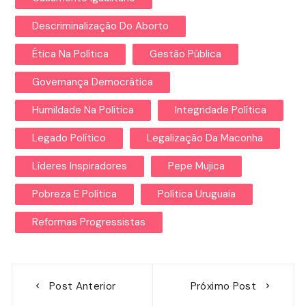
Descriminalização Do Aborto
Ética Na Política
Gestão Pública
Governança Democrática
Humildade Na Política
Integridade Política
Legado Político
Legalização Da Maconha
Líderes Inspiradores
Pepe Mujica
Pobreza E Política
Política Uruguaia
Reformas Progressistas
Navegação
Post Anterior
Próximo Post
de