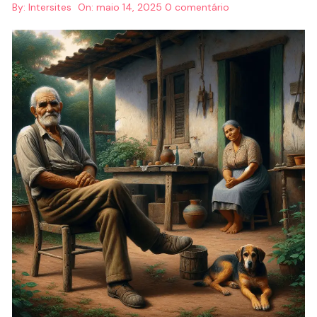
By:
Intersites
On:
maio 14, 2025
0 comentário