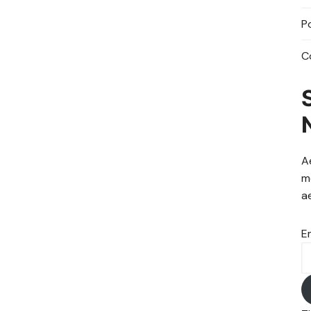
P
C
A
m
a
E