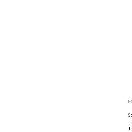
In
S
T