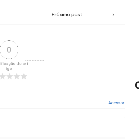
Próximo post
0
ificação do art
igo
Acessar