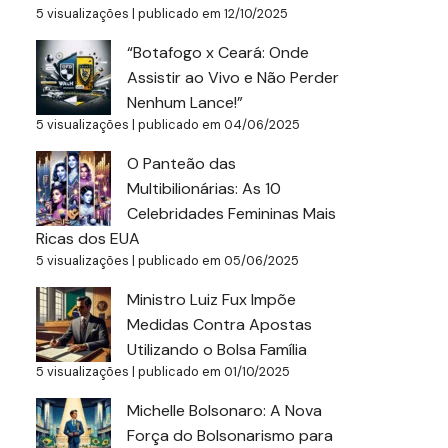
5 visualizações
|
publicado em 12/10/2025
“Botafogo x Ceará: Onde
Assistir ao Vivo e Não Perder
Nenhum Lance!”
5 visualizações
|
publicado em 04/06/2025
O Panteão das
Multibilionárias: As 10
Celebridades Femininas Mais
Ricas dos EUA
5 visualizações
|
publicado em 05/06/2025
Ministro Luiz Fux Impõe
Medidas Contra Apostas
Utilizando o Bolsa Família
5 visualizações
|
publicado em 01/10/2025
Michelle Bolsonaro: A Nova
Força do Bolsonarismo para