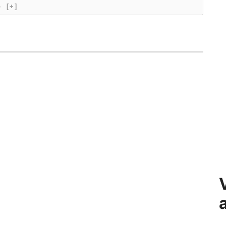
}
[+]