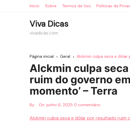
Ir
Início
Sobre
Termos de Uso
Politicas de Priv
para
o
Viva Dicas
conteúdo
vivadicas.com
Página inicial
Geral
Alckmin culpa seca e dólar
Alckmin culpa seca 
ruim do governo em
momento’ – Terra
By:
On:
junho 6, 2025
0 comentário
Alckmin culpa seca e dólar por resultado ruim