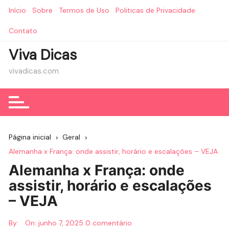
Ir
Início
Sobre
Termos de Uso
Politicas de Privacidade
para
o
Contato
conteúdo
Viva Dicas
vivadicas.com
Página inicial
Geral
Alemanha x França: onde assistir, horário e escalações – VEJA
Alemanha x França: onde
assistir, horário e escalações
– VEJA
By:
On:
junho 7, 2025
0 comentário