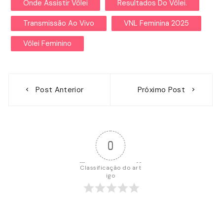
Onde Assistir Vôlei
Resultados Do Vôlei.
Transmissão Ao Vivo
VNL Feminina 2025
Vôlei Feminino
Navegação
Post Anterior
Próximo Post
de
Post
0
Classificação do art
igo