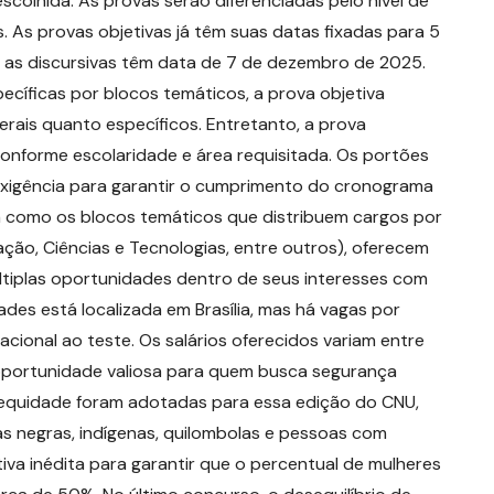
colhida. As provas serão diferenciadas pelo nível de
 As provas objetivas já têm suas datas fixadas para 5
 as discursivas têm data de 7 de dezembro de 2025.
íficas por blocos temáticos, a prova objetiva
rais quanto específicos. Entretanto, a prova
onforme escolaridade e área requisitada. Os portões
exigência para garantir o cumprimento do cronograma
m como os blocos temáticos que distribuem cargos por
ção, Ciências e Tecnologias, entre outros), oferecem
tiplas oportunidades dentro de seus interesses com
des está localizada em Brasília, mas há vagas por
cional ao teste. Os salários oferecidos variam entre
 oportunidade valiosa para quem busca segurança
e equidade foram adotadas para essa edição do CNU,
 negras, indígenas, quilombolas e pessoas com
tiva inédita para garantir que o percentual de mulheres