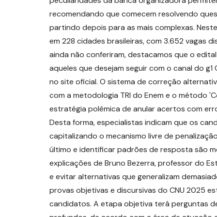
peculiaridades da banca organizadora permitem
recomendando que comecem resolvendo questõ
partindo depois para as mais complexas. Neste
em 228 cidades brasileiras, com 3.652 vagas di
ainda não conferiram, destacamos que o edital
aqueles que desejam seguir com o canal do g1
no site oficial. O sistema de correção alternat
com a metodologia TRI do Enem e o método 'Ce
estratégia polêmica de anular acertos com err
Desta forma, especialistas indicam que os ca
capitalizando o mecanismo livre de penalização
último e identificar padrões de resposta são 
explicações de Bruno Bezerra, professor do Es
e evitar alternativas que generalizam demasia
provas objetivas e discursivas do CNU 2025 es
candidatos. A etapa objetiva terá perguntas de