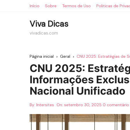
Ir
Início
Sobre
Termos de Uso
Politicas de Priv
para
o
Viva Dicas
conteúdo
vivadicas.com
Página inicial
Geral
CNU 2025: Estratégias de S
CNU 2025: Estratég
Informações Exclus
Nacional Unificado
By:
Intersites
On:
setembro 30, 2025
0 comentário