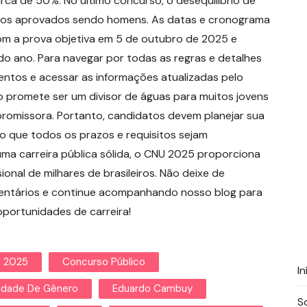
rca de 50%. No último concurso, o desequilíbrio de
dos aprovados sendo homens. As datas e cronograma
om a prova objetiva em 5 de outubro de 2025 e
o ano. Para navegar por todas as regras e detalhes
entos e acessar as informações atualizadas pelo
o promete ser um divisor de águas para muitos jovens
 promissora. Portanto, candidatos devem planejar sua
o que todos os prazos e requisitos sejam
uma carreira pública sólida, o CNU 2025 proporciona
onal de milhares de brasileiros. Não deixe de
mentários e continue acompanhando nosso blog para
portunidades de carreira!
 2025
Concurso Público
In
uidade De Gênero
Eduardo Cambuy
S