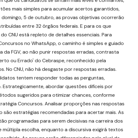
 que os candidatos se sintam mais leves e confiantes,
es mais simples para acumular acertos garantidos,
 domingo, 5 de outubro, as provas objetivas ocorrerão
stribuídas entre 32 órgãos federais. E para os que
 do CNU está repleto de detalhes essenciais. Para
 Concursos no WhatsApp, o caminho é simples e guiado
iva da FGV, ao não punir respostas erradas, contrasta
rto ou Errado' do Cebraspe, reconhecido pela
os. No CNU, não há desgaste por respostas erradas.
ndidatos tentem responder todas as perguntas,
. Estrategicamente, abordar questões difíceis por
métodos sugeridos para otimizar chances, conforme
tratégia Concursos. Analisar proporções nas respostas
do são estratégias recomendadas para acertar mais. As
tão programadas para serem decisivas na carreira dos
 múltipla escolha, enquanto a discursiva exigirá textos