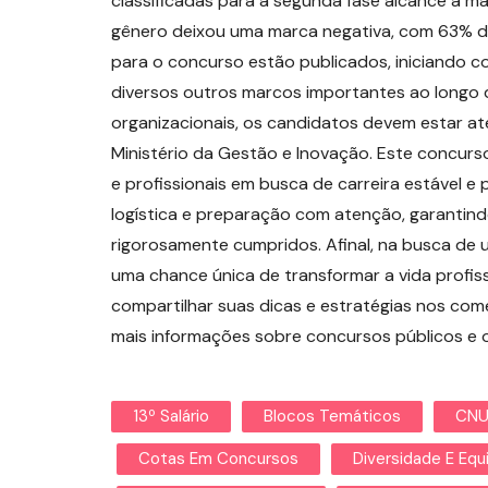
classificadas para a segunda fase alcance a ma
gênero deixou uma marca negativa, com 63% 
para o concurso estão publicados, iniciando c
diversos outros marcos importantes ao longo d
organizacionais, os candidatos devem estar at
Ministério da Gestão e Inovação. Este concurs
e profissionais em busca de carreira estável e
logística e preparação com atenção, garantind
rigorosamente cumpridos. Afinal, na busca de 
uma chance única de transformar a vida profissi
compartilhar suas dicas e estratégias nos co
mais informações sobre concursos públicos e o
13º Salário
Blocos Temáticos
CNU
Cotas Em Concursos
Diversidade E Eq