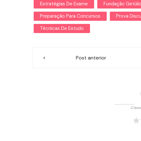
Estratégias De Exame
Fundação Getúli
Preparação Para Concursos
Prova Discu
Técnicas De Estudo
Navegação
Post anterior
de
Post
Class