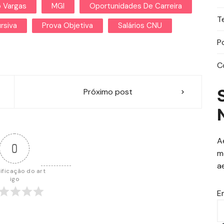
o Vargas
MGI
Oportunidades De Carreira
T
rsiva
Prova Objetiva
Salários CNU
P
C
Próximo post
A
0
m
a
ificação do art
igo
E