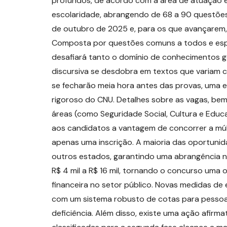
profundos, de acordo com a área de atuação es
escolaridade, abrangendo de 68 a 90 questões.
de outubro de 2025 e, para os que avançarem,
Composta por questões comuns a todos e espec
desafiará tanto o domínio de conhecimentos ge
discursiva se desdobra em textos que variam c
se fecharão meia hora antes das provas, uma 
rigoroso do CNU. Detalhes sobre as vagas, be
áreas (como Seguridade Social, Cultura e Educa
aos candidatos a vantagem de concorrer a múl
apenas uma inscrição. A maioria das oportunida
outros estados, garantindo uma abrangência na
R$ 4 mil a R$ 16 mil, tornando o concurso uma
financeira no setor público. Novas medidas d
com um sistema robusto de cotas para pessoas
deficiência. Além disso, existe uma ação afirma