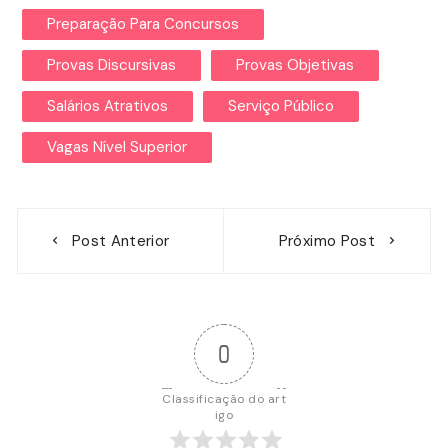
Preparação Para Concursos
Provas Discursivas
Provas Objetivas
Salários Atrativos
Serviço Público
Vagas Nível Superior
Navegação
Post Anterior
Próximo Post
de
Post
0
Classificação do art
igo