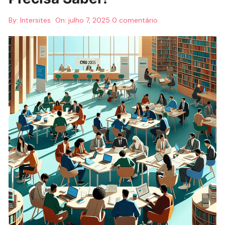
By:
Intersites
On:
julho 7, 2025
0 comentário