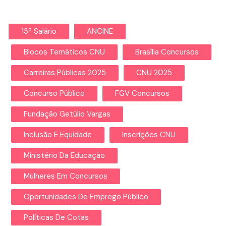
13º Salário
ANCINE
Blocos Temáticos CNU
Brasília Concursos
Carreiras Públicas 2025
CNU 2025
Concurso Público
FGV Concursos
Fundação Getúlio Vargas
Inclusão E Equidade
Inscrições CNU
Ministério Da Educação
Mulheres Em Concursos
Oportunidades De Emprego Público
Políticas De Cotas