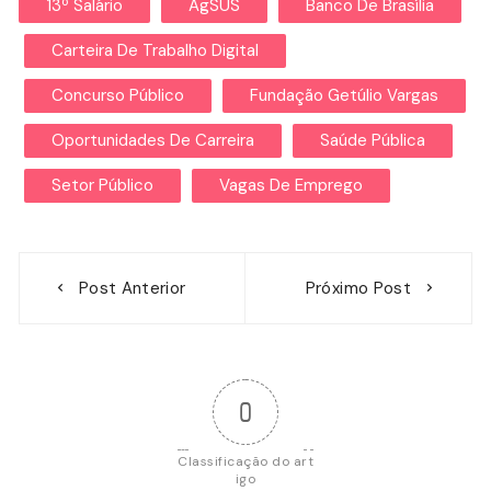
13º Salário
AgSUS
Banco De Brasília
Carteira De Trabalho Digital
Concurso Público
Fundação Getúlio Vargas
Oportunidades De Carreira
Saúde Pública
Setor Público
Vagas De Emprego
Navegação
Post Anterior
Próximo Post
de
Post
0
Classificação do art
igo