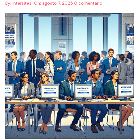
By:
Intersites
On:
agosto 7, 2025
0 comentário