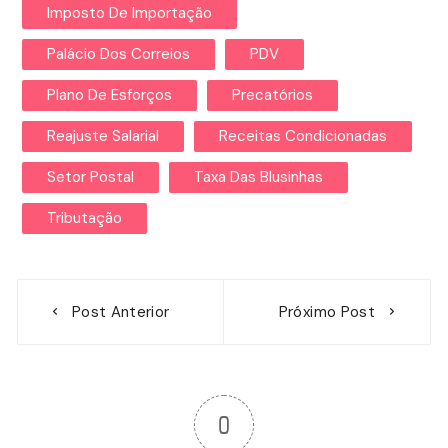
Imposto De Importação
Palácio Dos Correios
PDV
Plano De Esforços
Precatórios
Reajuste Salarial
Receitas Condicionadas
Setor Postal
Taxa Das Blusinhas
Tributação
Navegação
Post Anterior
Próximo Post
de
Post
0