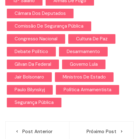
13º Salário
Armas De Fogo
Câmara Dos Deputados
Comissão De Segurança Pública
Congresso Nacional
Cultura De Paz
Debate Político
Desarmamento
Gilvan Da Federal
Governo Lula
Jair Bolsonaro
Ministros De Estado
Paulo Bilynskyj
Política Armamentista
Segurança Pública
Navegação
Post Anterior
Próximo Post
de