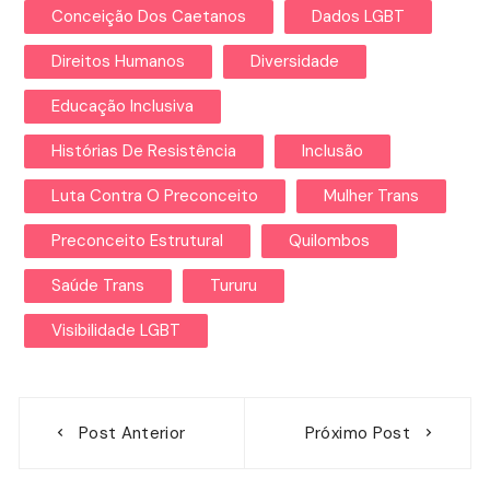
Conceição Dos Caetanos
Dados LGBT
Direitos Humanos
Diversidade
Educação Inclusiva
Histórias De Resistência
Inclusão
Luta Contra O Preconceito
Mulher Trans
Preconceito Estrutural
Quilombos
Saúde Trans
Tururu
Visibilidade LGBT
Navegação
Post Anterior
Próximo Post
de
Post