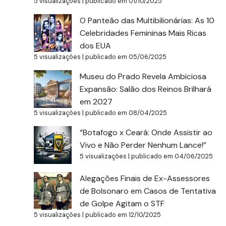
5 visualizações
|
publicado em 01/10/2025
O Panteão das Multibilionárias: As 10
Celebridades Femininas Mais Ricas
dos EUA
5 visualizações
|
publicado em 05/06/2025
Museu do Prado Revela Ambiciosa
Expansão: Salão dos Reinos Brilhará
em 2027
5 visualizações
|
publicado em 08/04/2025
“Botafogo x Ceará: Onde Assistir ao
Vivo e Não Perder Nenhum Lance!”
5 visualizações
|
publicado em 04/06/2025
Alegações Finais de Ex-Assessores
de Bolsonaro em Casos de Tentativa
de Golpe Agitam o STF
5 visualizações
|
publicado em 12/10/2025