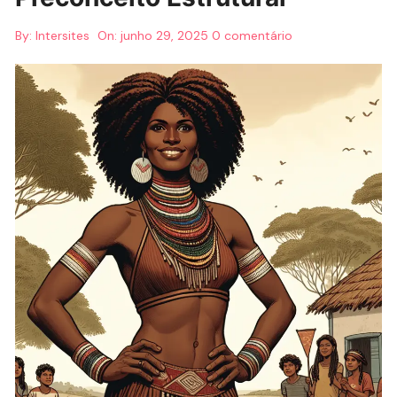
By:
Intersites
On:
junho 29, 2025
0 comentário