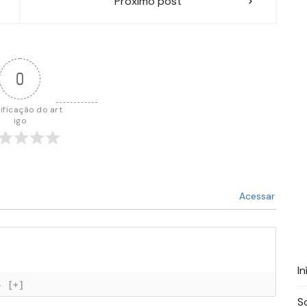
Próximo post
0
ificação do art
igo
Acessar
In
}
[+]
S