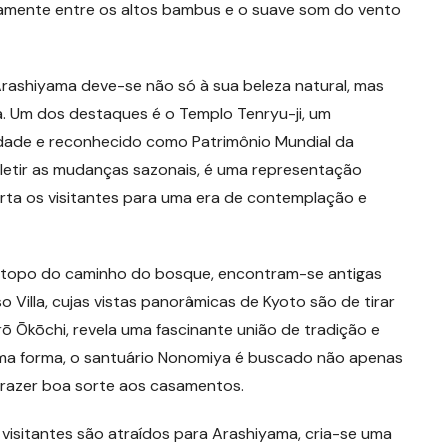
osamente entre os altos bambus e o suave som do vento
rashiyama deve-se não só à sua beleza natural, mas
a. Um dos destaques é o Templo Tenryu-ji, um
idade e reconhecido como Patrimônio Mundial da
fletir as mudanças sazonais, é uma representação
porta os visitantes para uma era de contemplação e
o topo do caminho do bosque, encontram-se antigas
Villa, cujas vistas panorâmicas de Kyoto são de tirar
rō Ōkōchi, revela uma fascinante união de tradição e
ma forma, o santuário Nonomiya é buscado não apenas
trazer boa sorte aos casamentos.
isitantes são atraídos para Arashiyama, cria-se uma