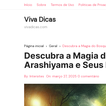
Ir
Início
Sobre
Termos de Uso
Politicas de Priv
para
o
Viva Dicas
conteúdo
vivadicas.com
Página inicial
Geral
Descubra a Magia do Bosq
Descubra a Magia 
Arashiyama e Seus
By:
Intersites
On:
março 27, 2025
0 comentário