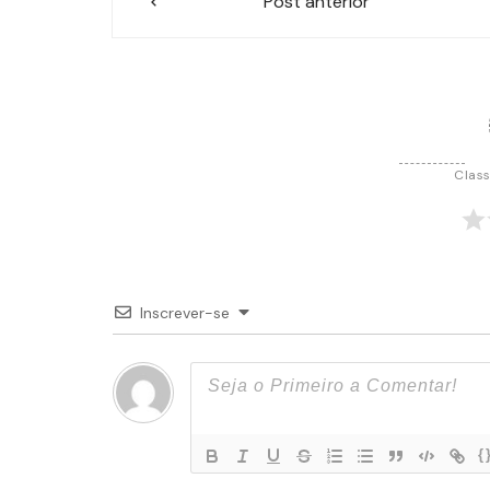
Post anterior
de
Post
Class
Inscrever-se
{