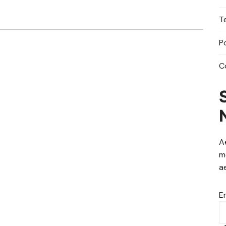
T
P
C
A
m
a
E