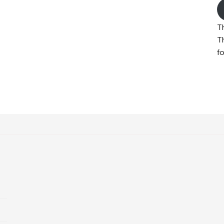
T
T
fo