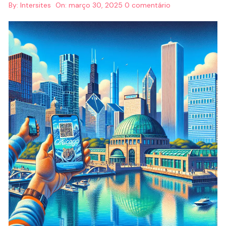
By:
Intersites
On:
março 30, 2025
0 comentário