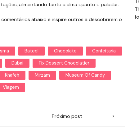
T
ações, alimentando tanto a alma quanto o paladar.
T
fo
 comentários abaixo e inspire outros a descobrirem o
ssma
Bateel
Chocolate
Confeitaria
Dubai
Fix Dessert Chocolatier
Knafeh
Mirzam
Museum Of Candy
Viagem
Próximo post