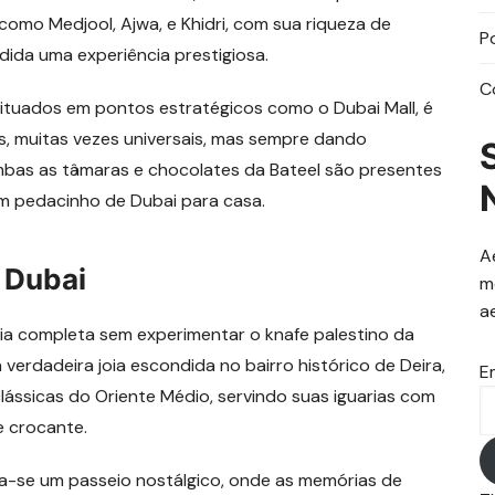
omo Medjool, Ajwa, e Khidri, com sua riqueza de
P
dida uma experiência prestigiosa.
C
 situados em pontos estratégicos como o Dubai Mall, é
, muitas vezes universais, mas sempre dando
bas as tâmaras e chocolates da Bateel são presentes
um pedacinho de Dubai para casa.
A
 Dubai
m
a
ia completa sem experimentar o knafe palestino da
 verdadeira joia escondida no bairro histórico de Deira,
E
ássicas do Oriente Médio, servindo suas iguarias com
 e crocante.
na-se um passeio nostálgico, onde as memórias de