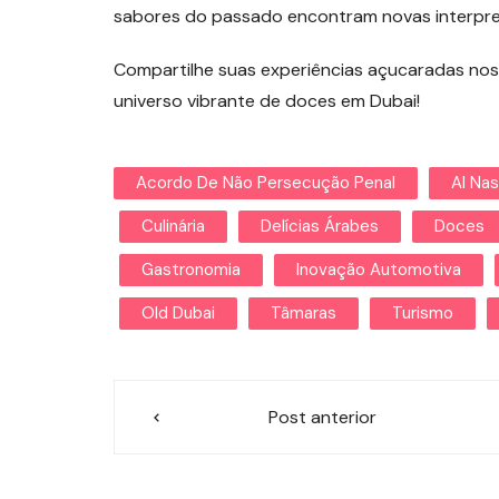
sabores do passado encontram novas interpret
Compartilhe suas experiências açucaradas nos
universo vibrante de doces em Dubai!
Acordo De Não Persecução Penal
Al Na
Culinária
Delícias Árabes
Doces
Gastronomia
Inovação Automotiva
Old Dubai
Tâmaras
Turismo
Navegação
Post anterior
de
Post