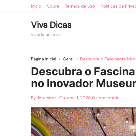
Ir
Início
Sobre
Termos de Uso
Politicas de Priv
para
o
Viva Dicas
conteúdo
vivadicas.com
Página inicial
Geral
Descubra o Fascinante Mu
Descubra o Fascin
no Inovador Museu
By:
Intersites
On:
abril 1, 2025
0 comentário