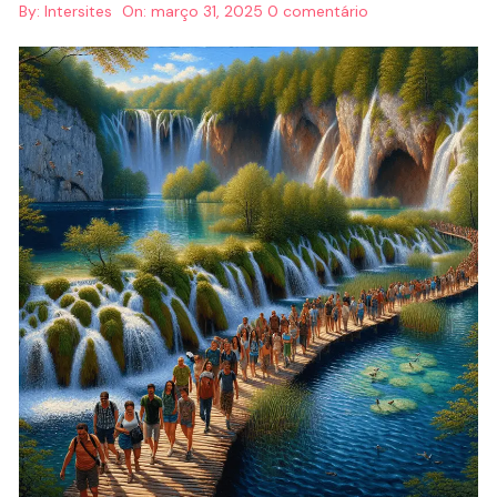
By:
Intersites
On:
março 31, 2025
0 comentário