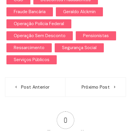
Fraude Bancária
Geraldo Alckmin
Operação Polícia Federal
Operação Sem Desconto
Pensionistas
Ressarcimento
Segurança Social
Serviços Públicos
Navegação
Post Anterior
Próximo Post
de
Post
0