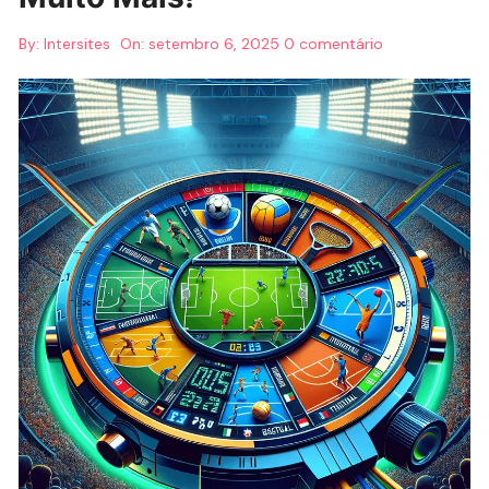
By:
Intersites
On:
setembro 6, 2025
0 comentário