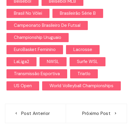
Beisebol
Beisebol MLB
Brasil No Vôlei
Brasileirão Série B
Campeonato Brasileiro De Futsal
Championship Uruguaio
EuroBasket Feminino
Lacrosse
LaLiga2
NWSL
Surfe WSL
Transmissão Esportiva
Triatlo
US Open
World Volleyball Championships
Navegação
Post Anterior
Próximo Post
de
Post