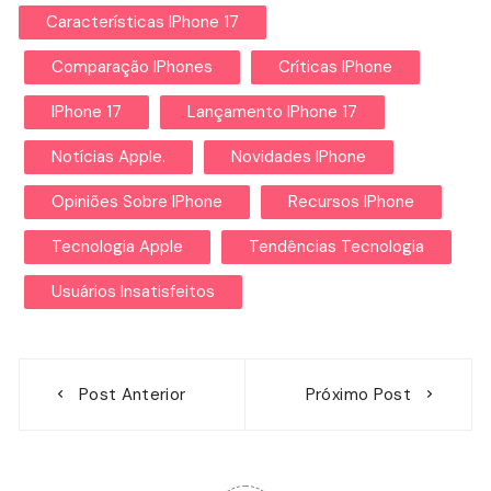
Características IPhone 17
Comparação IPhones
Críticas IPhone
IPhone 17
Lançamento IPhone 17
Notícias Apple.
Novidades IPhone
Opiniões Sobre IPhone
Recursos IPhone
Tecnologia Apple
Tendências Tecnologia
Usuários Insatisfeitos
Navegação
Post Anterior
Próximo Post
de
Post