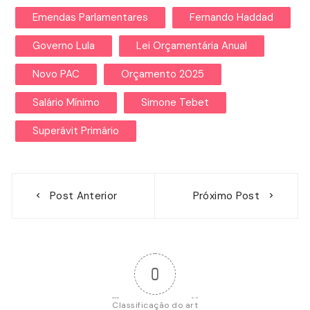
Emendas Parlamentares
Fernando Haddad
Governo Lula
Lei Orçamentária Anual
Novo PAC
Orçamento 2025
Salário Mínimo
Simone Tebet
Superávit Primário
Navegação
Post Anterior
Próximo Post
de
Post
0
Classificação do art