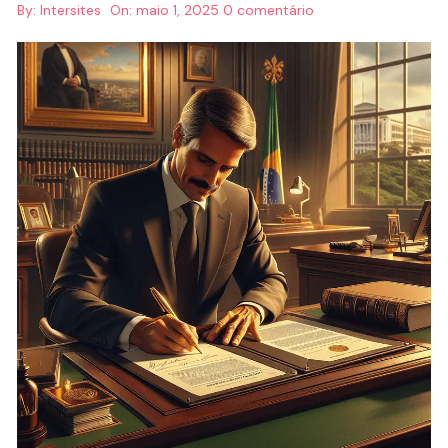
By:
Intersites
On:
maio 1, 2025
0 comentário