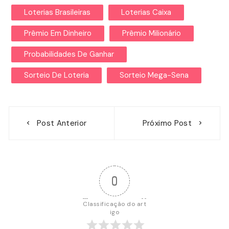
Loterias Brasileiras
Loterias Caixa
Prêmio Em Dinheiro
Prêmio Milionário
Probabilidades De Ganhar
Sorteio De Loteria
Sorteio Mega-Sena
Navegação
Post Anterior
Próximo Post
de
Post
0
Classificação do art
igo