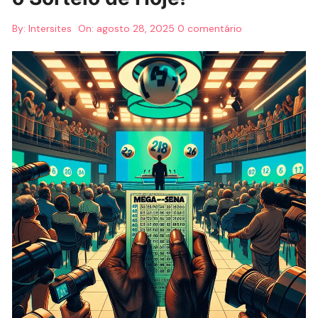
By:
Intersites
On:
agosto 28, 2025
0 comentário