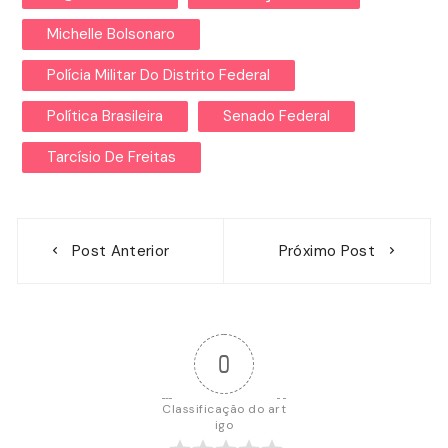
Michelle Bolsonaro
Polícia Militar Do Distrito Federal
Política Brasileira
Senado Federal
Tarcísio De Freitas
Navegação
Post Anterior
Próximo Post
de
Post
0
Classificação do art
igo