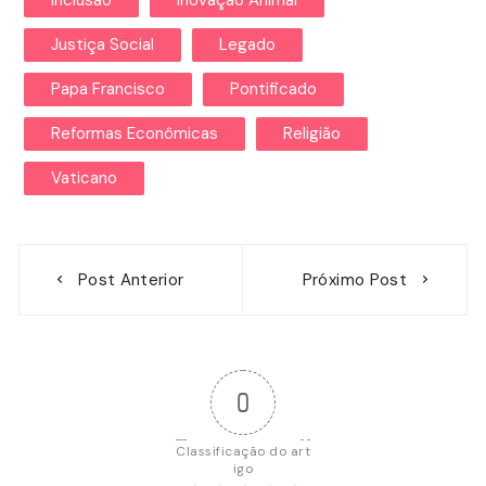
Justiça Social
Legado
Papa Francisco
Pontificado
Reformas Econômicas
Religião
Vaticano
Navegação
Post Anterior
Próximo Post
de
Post
0
Classificação do art
igo