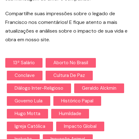
Compartilhe suas impressões sobre o legado de
Francisco nos comentários! E fique atento a mais
atualizações e análises sobre o impacto de sua vida e
obra em nosso site.
13º Salário
Aborto No Brasil
Conclave
Cultura De Paz
Diálogo Inter-Religioso
Geraldo Alckmin
Governo Lula
Histórico Papal
Hugo Motta
Humildade
Igreja Católica
Impacto Global
Inclusão
Inovação Animal