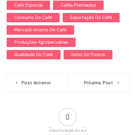
Café Especial
Cafés Premiados
Consumo De Café
Exportação De Café
Mercado Interno De Café
Produções Agropecuárias
Qualidade Do Café
Selos De Pureza
Navegação
Post Anterior
Próximo Post
de
Post
0
Classificação do art