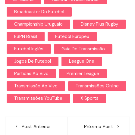
Broadcaster Do Futebol
Championship Uruguaio
Disney Plus Rugby
ESPN Brasil
Futebol Europeu
Futebol Inglês
Guia De Transmissão
Jogos De Futebol
League One
Partidas Ao Vivo
Premier League
Transmissão Ao Vivo
Transmissões Online
Transmissões YouTube
X Sports
Navegação
Post Anterior
Próximo Post
de