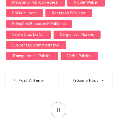
Ministério Público Federal
Nicole Weber
Política Local
Recursos Públicos
Relações Pessoais E Políticas
Santa Cruz Do Sul
Sérgio Ivan Moraes
Suspensão Administrativa
Transparência Pública
Verba Pública
Navegação
Post Anterior
Próximo Post
de
Post
0