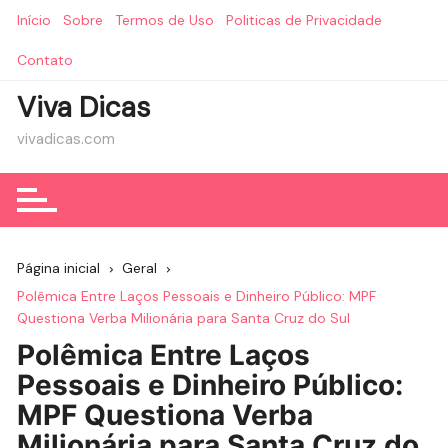
Ir
Início
Sobre
Termos de Uso
Politicas de Privacidade
para
o
Contato
conteúdo
Viva Dicas
vivadicas.com
Página inicial
Geral
Polêmica Entre Laços Pessoais e Dinheiro Público: MPF
Questiona Verba Milionária para Santa Cruz do Sul
Polêmica Entre Laços
Pessoais e Dinheiro Público:
MPF Questiona Verba
Milionária para Santa Cruz do