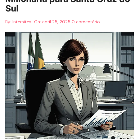
Sul
By:
Intersites
On:
abril 25, 2025
0 comentário