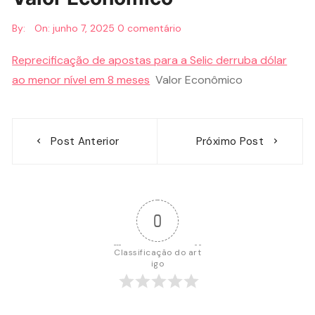
By:
On:
junho 7, 2025
0 comentário
Reprecificação de apostas para a Selic derruba dólar
ao menor nível em 8 meses
Valor Econômico
Navegação
Post Anterior
Próximo Post
de
Post
0
Classificação do art
igo