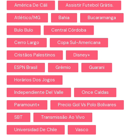
América De Cáli
Assistir Futebol Grátis.
Atlético/MG
Bahia
Bucaramanga
Bulo Bulo
Central Córdoba
Cerro Largo
Copa Sul-Americana
Cristãos Palestinos
Disney+
ESPN Brasil
Grêmio
Guarani
Horários Dos Jogos
Independiente Del Valle
Once Caldas
Paramount+
Precio Gol Vs Polo Bolivares
SBT
Transmissão Ao Vivo
Universidad De Chile
Vasco