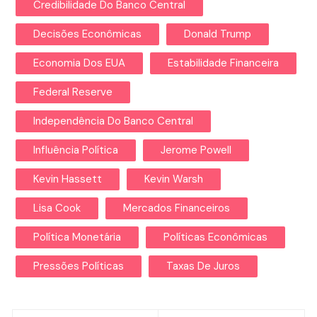
Credibilidade Do Banco Central
Decisões Econômicas
Donald Trump
Economia Dos EUA
Estabilidade Financeira
Federal Reserve
Independência Do Banco Central
Influência Política
Jerome Powell
Kevin Hassett
Kevin Warsh
Lisa Cook
Mercados Financeiros
Política Monetária
Políticas Econômicas
Pressões Políticas
Taxas De Juros