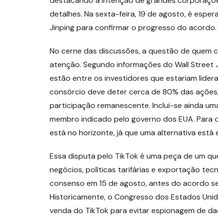
destacando a intenção de grandes corporaçõe
detalhes. Na sexta-feira, 19 de agosto, é espe
Jinping para confirmar o progresso do acordo.
No cerne das discussões, a questão de quem c
atenção. Segundo informações do Wall Street Jo
estão entre os investidores que estariam lide
consórcio deve deter cerca de 80% das ações,
participação remanescente. Inclui-se ainda um
membro indicado pelo governo dos EUA. Para os
está no horizonte, já que uma alternativa está 
Essa disputa pelo TikTok é uma peça de um q
negócios, políticas tarifárias e exportação te
consenso em 15 de agosto, antes do acordo ser
Historicamente, o Congresso dos Estados Uni
venda do TikTok para evitar espionagem de da