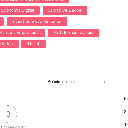
Economia Digital
Espião De Dados
Investidores Americanos
Parceria Empresarial
Plataformas Digitais
 Dados
TikTok
Próximo post
In
S
0
T
ificação do art