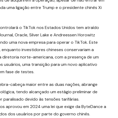
s de adquirirem a operação, apesar de não entrar em
rada uma ligação entre Trump e o presidente chinês Xi
ontrolará o TikTok nos Estados Unidos tem atraído
urnal, Oracle, Silver Lake e Andreessen Horowitz
rando uma nova empresa para operar o TikTok. Este
 enquanto investidores chineses conservariam a
a diretoria norte-americana, com a presença de um
 usuários, uma transição para um novo aplicativo
em fase de testes.
uebra-cabeça maior entre as duas nações, abrange
cnológica, tendo alcançado um estágio preliminar de
 paralisado devido às tensões tarifárias.
dos aprovou em 2024 uma lei que exige da ByteDance a
dos dos usuários por parte do governo chinês.