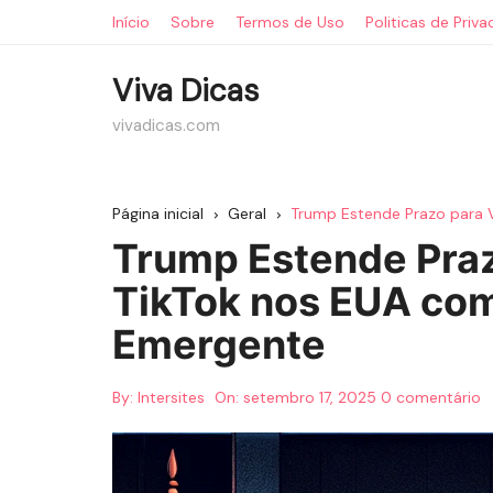
Ir
Início
Sobre
Termos de Uso
Politicas de Priv
para
o
Viva Dicas
conteúdo
vivadicas.com
Página inicial
Geral
Trump Estende Prazo para
Trump Estende Pra
TikTok nos EUA co
Emergente
By:
Intersites
On:
setembro 17, 2025
0 comentário