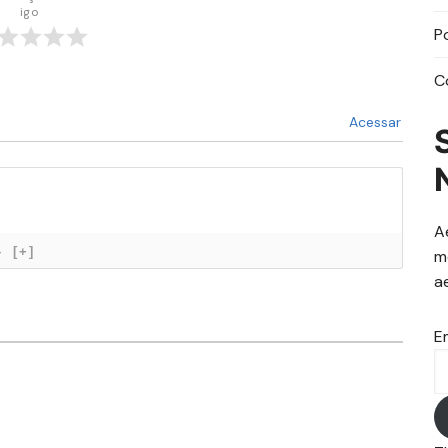
igo
P
C
Acessar
A
}
[+]
m
a
E