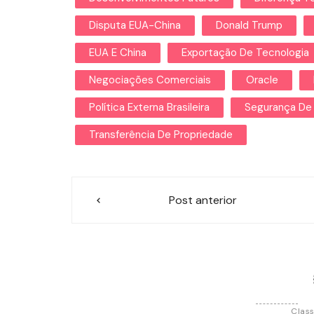
Disputa EUA-China
Donald Trump
EUA E China
Exportação De Tecnologia
Negociações Comerciais
Oracle
Política Externa Brasileira
Segurança De
Transferência De Propriedade
Navegação
Post anterior
de
Post
Class