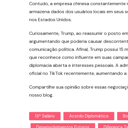
Contudo, a empresa chinesa constantemente r
armazena dados dos usuários locais em seus s
nos Estados Unidos.
Curiosamente, Trump, ao reassumir o posto em ja
argumentando que poderia causar descontentam
comunicação política. Afinal, Trump possui 15
que reconhece como influente em suas campanha
diplomacia aberta e interesses pessoais. A ad
oficial no TikTok recentemente, aumentando a p
Compartilhe sua opinião sobre essas negociaçõ
nosso blog.
13º Salário
Acordo Diplomático
Bo
Desenvolvimentos Futuros
Diferença T