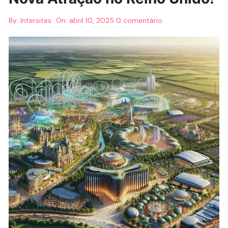
By:
Intersites
On:
abril 10, 2025
0 comentário