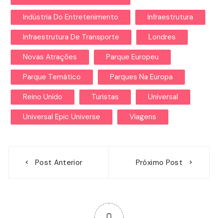
Indústria Do Entretenimento
Infraestrutura
Infraestrutura De Transporte
Londres
Novas Atrações
Parque Europeu
Parque Temático
Parques Na Europa
Reino Unido
Turistas
Universal
Universal Epic Universe
Viagens
Navegação
Post Anterior
Próximo Post
de
Post
0