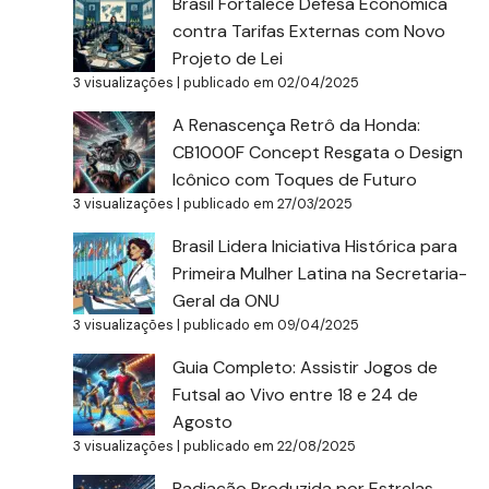
Brasil Fortalece Defesa Econômica
contra Tarifas Externas com Novo
Projeto de Lei
3 visualizações
|
publicado em 02/04/2025
A Renascença Retrô da Honda:
CB1000F Concept Resgata o Design
Icônico com Toques de Futuro
3 visualizações
|
publicado em 27/03/2025
Brasil Lidera Iniciativa Histórica para
Primeira Mulher Latina na Secretaria-
Geral da ONU
3 visualizações
|
publicado em 09/04/2025
Guia Completo: Assistir Jogos de
Futsal ao Vivo entre 18 e 24 de
Agosto
3 visualizações
|
publicado em 22/08/2025
Radiação Produzida por Estrelas