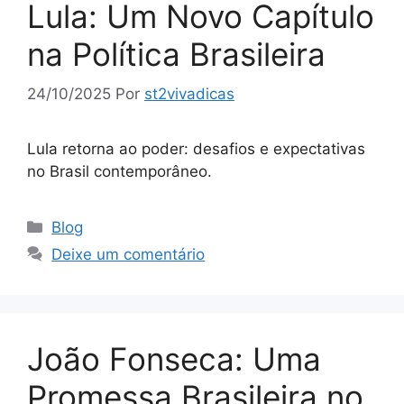
Lula: Um Novo Capítulo
na Política Brasileira
24/10/2025
Por
st2vivadicas
Lula retorna ao poder: desafios e expectativas
no Brasil contemporâneo.
Categorias
Blog
Deixe um comentário
João Fonseca: Uma
Promessa Brasileira no