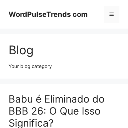
Pular
para
WordPulseTrends com
Menu
o
conteúdo
Blog
Your blog category
Babu é Eliminado do
BBB 26: O Que Isso
Significa?