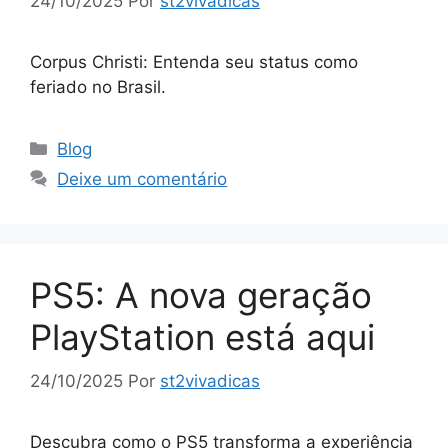
24/10/2025
Por
st2vivadicas
Corpus Christi: Entenda seu status como
feriado no Brasil.
Categorias
Blog
Deixe um comentário
PS5: A nova geração
PlayStation está aqui
24/10/2025
Por
st2vivadicas
Descubra como o PS5 transforma a experiência