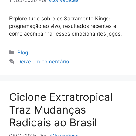
11/03/2026
Por
st2vivadicas
Explore tudo sobre os Sacramento Kings:
programação ao vivo, resultados recentes e
como acompanhar esses emocionantes jogos.
Categorias
Blog
Deixe um comentário
Ciclone Extratropical
Traz Mudanças
Radicais ao Brasil
08/12/2025
Por
st2vivadicas