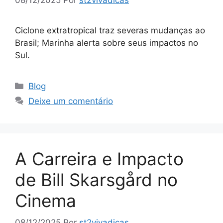
Ciclone extratropical traz severas mudanças ao
Brasil; Marinha alerta sobre seus impactos no
Sul.
Categorias
Blog
Deixe um comentário
A Carreira e Impacto
de Bill Skarsgård no
Cinema
08/12/2025
Por
st2vivadicas