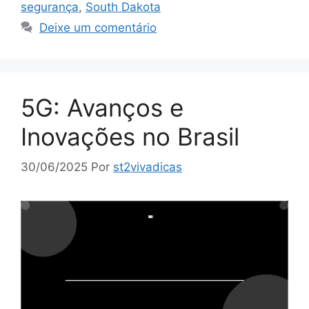
segurança
,
South Dakota
Deixe um comentário
5G: Avanços e
Inovações no Brasil
30/06/2025
Por
st2vivadicas