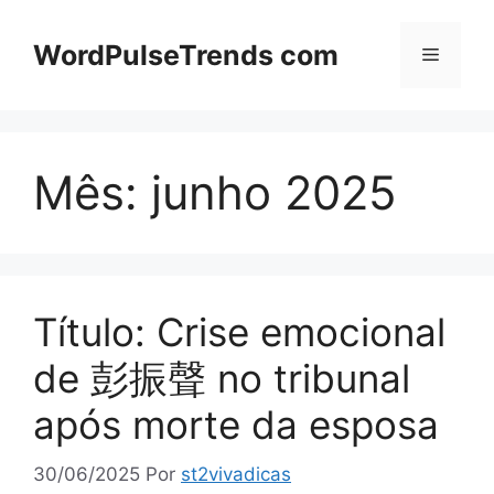
Pular
para
WordPulseTrends com
Menu
o
conteúdo
Mês:
junho 2025
Título: Crise emocional
de 彭振聲 no tribunal
após morte da esposa
30/06/2025
Por
st2vivadicas