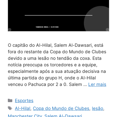
O capitão do Al-Hilal, Salem Al-Dawsari, está
fora do restante da Copa do Mundo de Clubes
devido a uma lesão no tendão da coxa. Esta
notícia preocupa os torcedores e a equipe,
especialmente após a sua atuação decisiva na
última partida do grupo H, onde o Al-Hilal
venceu o Pachuca por 2 a 0. Salem …
Ler mais
Categorias
Esportes
Tags
Al-Hilal
,
Copa do Mundo de Clubes
,
lesão
,
Manchester City
,
Salem Al-Dawsari