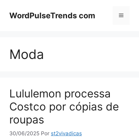
Pular
para
WordPulseTrends com
Menu
o
conteúdo
Moda
Lululemon processa
Costco por cópias de
roupas
30/06/2025
Por
st2vivadicas