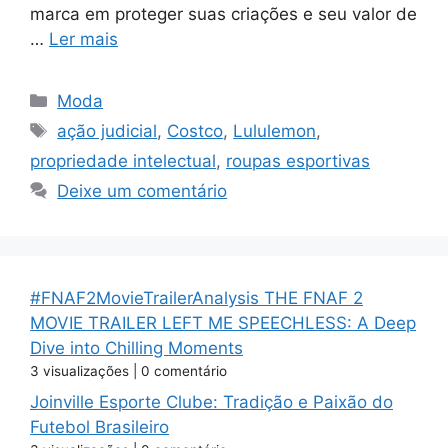
marca em proteger suas criações e seu valor de
…
Ler mais
Categorias
Moda
Tags
ação judicial
,
Costco
,
Lululemon
,
propriedade intelectual
,
roupas esportivas
Deixe um comentário
#FNAF2MovieTrailerAnalysis THE FNAF 2
MOVIE TRAILER LEFT ME SPEECHLESS: A Deep
Dive into Chilling Moments
3 visualizações
|
0 comentário
Joinville Esporte Clube: Tradição e Paixão do
Futebol Brasileiro