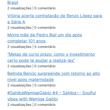
Brasil
2 visualizações
|
0 comentário
Vitória acerta contratação de Renzo López para
a Série A
2 visualizações
|
0 comentário
Morre mãe de Pedro Bial um dia após
completar 101 anos
2 visualizações
|
0 comentário
“Metas de curto prazo: como o investimento
certo pode te ajudar a realizá-las”
2 visualizações
|
0 comentário
Belinda Bencic surpreende com retorno ao alto
nível após maternidade
2 visualizações
|
0 comentário
#SahibaWamiqaGabbi #4 – Sahiba✨: Soulful
vibes with Wamiqa Gabbi
2 visualizações
|
0 comentário