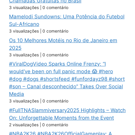
Chamadas Gratuitas no Brasil
3 visualizações
|
0 comentário
Mamelodi Sundowns: Uma Potência do Futebol
Sul-Africano
3 visualizações
|
0 comentário
Os 10 Melhores Motéis no Rio de Janeiro em
2025
3 visualizações
|
0 comentário
#ViralDogVideo Sparks Online Frenzy: “I
would’ve been on full panic mode 😱 #hero
#dog #dogs #shortsfeed #funfordayz98 #short
#son – Canal desconhecido” Takes Over Social
Media
3 visualizações
|
0 comentário
#FullTNASlammiversary2025 Highlights – Watch
On: Unforgettable Moments from the Event
2 visualizações
|
0 comentário
#NBA2K26 #NBA2K26OfficialGameplay: A