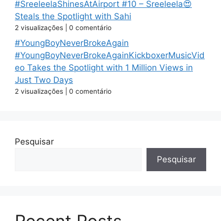
#SreeleelaShinesAtAirport #10 – Sreeleela😍
Steals the Spotlight with Sahi
2 visualizações
|
0 comentário
#YoungBoyNeverBrokeAgain
#YoungBoyNeverBrokeAgainKickboxerMusicVid
eo Takes the Spotlight with 1 Million Views in
Just Two Days
2 visualizações
|
0 comentário
Pesquisar
Pesquisar
Recent Posts