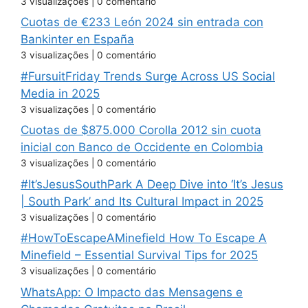
3 visualizações
|
0 comentário
Cuotas de €233 León 2024 sin entrada con
Bankinter en España
3 visualizações
|
0 comentário
#FursuitFriday Trends Surge Across US Social
Media in 2025
3 visualizações
|
0 comentário
Cuotas de $875.000 Corolla 2012 sin cuota
inicial con Banco de Occidente en Colombia
3 visualizações
|
0 comentário
#It’sJesusSouthPark A Deep Dive into ‘It’s Jesus
| South Park’ and Its Cultural Impact in 2025
3 visualizações
|
0 comentário
#HowToEscapeAMinefield How To Escape A
Minefield – Essential Survival Tips for 2025
3 visualizações
|
0 comentário
WhatsApp: O Impacto das Mensagens e