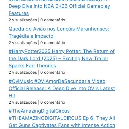
Deep Dive into NBA 2K26 Official Gameplay
Features
2 visualizações
|
0 comentário
Queda de Avião nos Lençóis Maranhenses:
Tragédia e Impacto
2 visualizações
|
0 comentário
#HarryPotter2025 Harry Potter: The Return of
the Dark Lord (2025) – Exciting New Trailer
Sparks Fan Theories
2 visualizações
|
0 comentário
#OviMusic #OVIAmorDeSecundaria Video
Official Release: A Deep Dive into OVI’s Latest
Hit
2 visualizações
|
0 comentário
#TheAmazingDigitalCircus
#THEAMAZINGDIGITALCIRCUS Ep 6: They All
Get Guns Captivates Fans with Intense Action