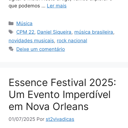
que podemos …
Ler mais
Categorias
Música
Tags
CPM 22
,
Daniel Siqueira
,
música brasileira
,
novidades musicais
,
rock nacional
Deixe um comentário
Essence Festival 2025:
Um Evento Imperdível
em Nova Orleans
01/07/2025
Por
st2vivadicas