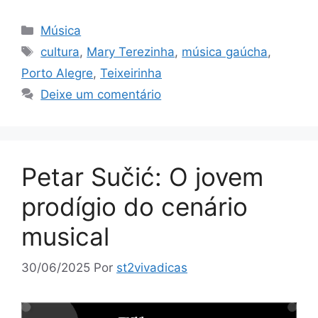
Categorias
Música
Tags
cultura
,
Mary Terezinha
,
música gaúcha
,
Porto Alegre
,
Teixeirinha
Deixe um comentário
Petar Sučić: O jovem
prodígio do cenário
musical
30/06/2025
Por
st2vivadicas