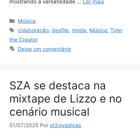
mostrando a versatilidade …
Ler mais
Categorias
Música
Tags
colaboração
,
desfile
,
moda
,
Música
,
Tyler
the Creator
Deixe um comentário
SZA se destaca na
mixtape de Lizzo e no
cenário musical
01/07/2025
Por
st2vivadicas