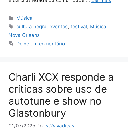
e da criatividade da comunidade …
Ler mais
Categorias
Música
Tags
cultura negra
,
eventos
,
festival
,
Música
,
Nova Orleans
Deixe um comentário
Charli XCX responde a
críticas sobre uso de
autotune e show no
Glastonbury
01/07/2025
Por
st2vivadicas