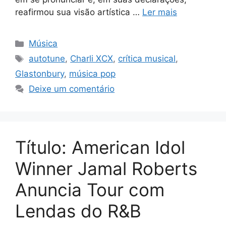
reafirmou sua visão artística …
Ler mais
Categorias
Música
Tags
autotune
,
Charli XCX
,
crítica musical
,
Glastonbury
,
música pop
Deixe um comentário
Título: American Idol
Winner Jamal Roberts
Anuncia Tour com
Lendas do R&B