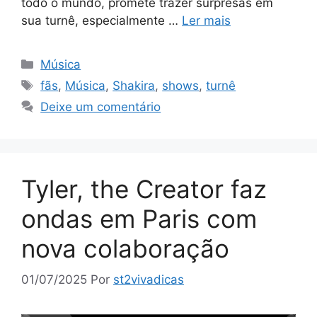
todo o mundo, promete trazer surpresas em
sua turnê, especialmente …
Ler mais
Categorias
Música
Tags
fãs
,
Música
,
Shakira
,
shows
,
turnê
Deixe um comentário
Tyler, the Creator faz
ondas em Paris com
nova colaboração
01/07/2025
Por
st2vivadicas