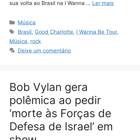
sua volta ao Brasil na I Wanna …
Ler mais
Categorias
Música
Tags
Brasil
,
Good Charlotte
,
I Wanna Be Tour
,
Música
,
rock
Deixe um comentário
Bob Vylan gera
polêmica ao pedir
‘morte às Forças de
Defesa de Israel’ em
show