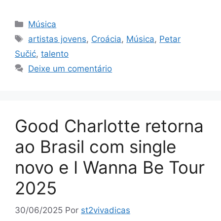
Categorias
Música
Tags
artistas jovens
,
Croácia
,
Música
,
Petar
Sučić
,
talento
Deixe um comentário
Good Charlotte retorna
ao Brasil com single
novo e I Wanna Be Tour
2025
30/06/2025
Por
st2vivadicas