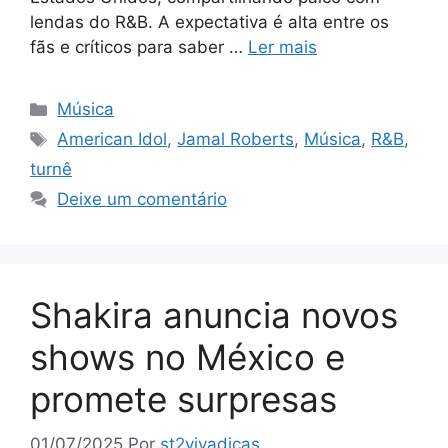
lendas do R&B. A expectativa é alta entre os
fãs e críticos para saber …
Ler mais
Categorias
Música
Tags
American Idol
,
Jamal Roberts
,
Música
,
R&B
,
turnê
Deixe um comentário
Shakira anuncia novos
shows no México e
promete surpresas
01/07/2025
Por
st2vivadicas