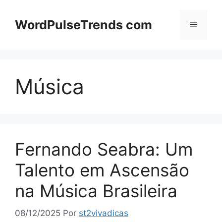
Pular
para
WordPulseTrends com
Menu
o
conteúdo
Música
Fernando Seabra: Um
Talento em Ascensão
na Música Brasileira
08/12/2025
Por
st2vivadicas