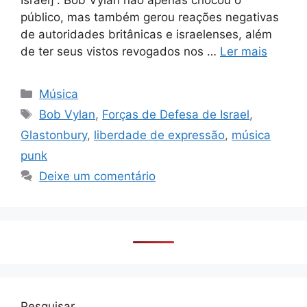
Israel]”. Bob Vylan não apenas chocou o
público, mas também gerou reações negativas
de autoridades britânicas e israelenses, além
de ter seus vistos revogados nos …
Ler mais
Categorias
Música
Tags
Bob Vylan
,
Forças de Defesa de Israel
,
Glastonbury
,
liberdade de expressão
,
música
punk
Deixe um comentário
Pesquisar