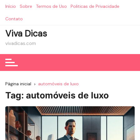
Ir
Início
Sobre
Termos de Uso
Politicas de Privacidade
para
o
Contato
conteúdo
Viva Dicas
vivadicas.com
Página inicial
automóveis de luxo
Tag:
automóveis de luxo