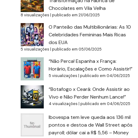
Transformação na Fábrica de
Chocolates em Vila Velha
8 visualizações
|
publicado em 21/06/2025
O Panteão das Multibilionárias: As 10
Celebridades Femininas Mais Ricas
dos EUA
5 visualizações
|
publicado em 05/06/2025
“Não Perca! Espanha x França:
Horário, Escalações e Como Assistir!”
5 visualizações
|
publicado em 04/06/2025
“Botafogo x Ceará: Onde Assistir ao
Vivo e Não Perder Nenhum Lance!”
4 visualizações
|
publicado em 04/06/2025
Ibovespa tem leve queda aos 136 mil
pontos e destoa de Wall Street após
payroll; dólar cai a R$ 5,56 – Money