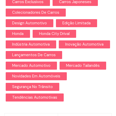
Carros Exclusivos
Carros Japoneses
Colecionadores De Carros
Design Automotivo
Edição Limitada
Honda
Honda City Drival
Indústria Automotiva
Inovação Automotiva
Lançamentos De Carros
Mercado Automotivo
Mercado Tailandês
Novidades Em Automóveis
Segurança No Trânsito
Tendências Automotivas