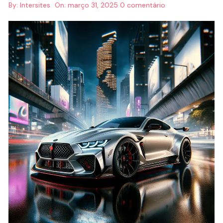
By:
Intersites
On:
março 31, 2025
0 comentário