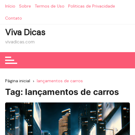
Ir
Início
Sobre
Termos de Uso
Politicas de Privacidade
para
o
Contato
conteúdo
Viva Dicas
vivadicas.com
Página inicial
lançamentos de carros
Tag:
lançamentos de carros