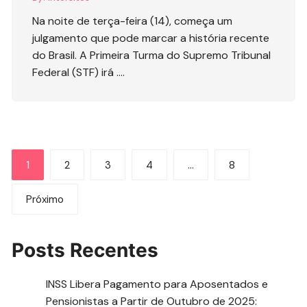
Na noite de terça-feira (14), começa um
julgamento que pode marcar a história recente
do Brasil. A Primeira Turma do Supremo Tribunal
Federal (STF) irá ….
Paginação
1
2
3
4
…
8
de
Próximo
posts
Posts Recentes
INSS Libera Pagamento para Aposentados e
Pensionistas a Partir de Outubro de 2025: