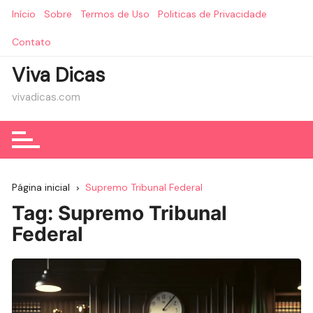
Ir
Início
Sobre
Termos de Uso
Politicas de Privacidade
para
o
Contato
conteúdo
Viva Dicas
vivadicas.com
Página inicial
Supremo Tribunal Federal
Tag:
Supremo Tribunal
Federal