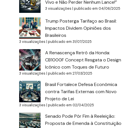
Vivo e Não Perder Nenhum Lance!”
3 visualizações
|
publicado em 04/06/2025
Trump Posterga Tarifaço ao Brasil:
Impactos Dividem Opiniões dos
Brasileiros
3 visualizações
|
publicado em 31/07/2025
A Renascença Retrô da Honda:
CB1000F Concept Resgata o Design
Icônico com Toques de Futuro
3 visualizações
|
publicado em 27/03/2025
Brasil Fortalece Defesa Econômica
contra Tarifas Externas com Novo
Projeto de Lei
3 visualizações
|
publicado em 02/04/2025
Senado Pode Pôr Fim à Reeleição:
Proposta de Emenda à Constituição