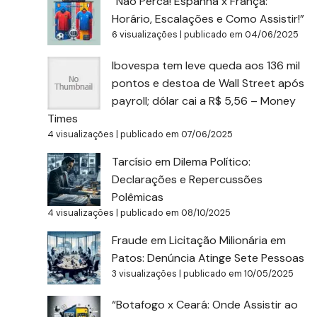
“Não Perca! Espanha x França:
Horário, Escalações e Como Assistir!”
6 visualizações
|
publicado em 04/06/2025
Ibovespa tem leve queda aos 136 mil
pontos e destoa de Wall Street após
payroll; dólar cai a R$ 5,56 – Money
Times
4 visualizações
|
publicado em 07/06/2025
Tarcísio em Dilema Político:
Declarações e Repercussões
Polêmicas
4 visualizações
|
publicado em 08/10/2025
Fraude em Licitação Milionária em
Patos: Denúncia Atinge Sete Pessoas
3 visualizações
|
publicado em 10/05/2025
“Botafogo x Ceará: Onde Assistir ao