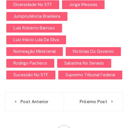
Diversidade No STF
Jorge Messias
Jurisprudência Brasileira
Luís Roberto Barroso
Luiz Inácio Lula Da Silva
Nomeação Ministerial
Notícias Do Governo
Rodrigo Pacheco
Sabatina No Senado
Sucessão No STF
Supremo Tribunal Federal
Navegação
Post Anterior
Próximo Post
de
Post