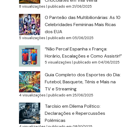
Chocolates em Vila Velha
8 visualizações
|
publicado em 21/06/2025
O Panteão das Multibilionárias: As 10
Celebridades Femininas Mais Ricas
dos EUA
5 visualizações
|
publicado em 05/06/2025
“Não Perca! Espanha x França:
Horário, Escalações e Como Assistir!”
5 visualizações
|
publicado em 04/06/2025
Guia Completo dos Esportes do Dia:
Futebol, Basquete, Tênis e Mais na
TV e Streaming
4 visualizações
|
publicado em 25/06/2025
Tarcísio em Dilema Político:
Declarações e Repercussões
Polêmicas
4 visualizações
|
publicado em 08/10/2025