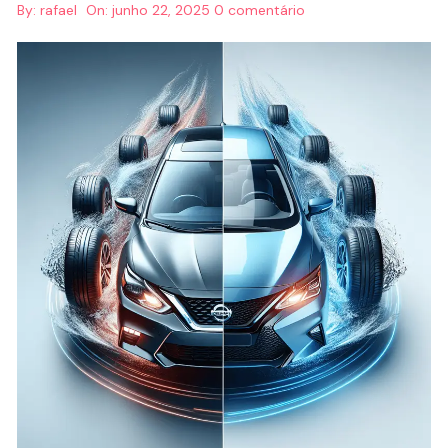
By:
rafael
On:
junho 22, 2025
0 comentário