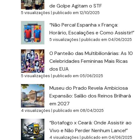
de Golpe Agitam o STF
5 visualizações
|
publicado em 12/10/2025
“Não Perca! Espanha x França:
Horário, Escalações e Como Assistir!”
5 visualizações
|
publicado em 04/06/2025
O Panteão das Multibilionárias: As 10
Celebridades Femininas Mais Ricas
dos EUA
5 visualizações
|
publicado em 05/06/2025
Museu do Prado Revela Ambiciosa
Expansão: Salão dos Reinos Brilhará
em 2027
4 visualizações
|
publicado em 08/04/2025
“Botafogo x Ceará: Onde Assistir ao
Vivo e Não Perder Nenhum Lance!”
4 visualizações
|
publicado em 04/06/2025