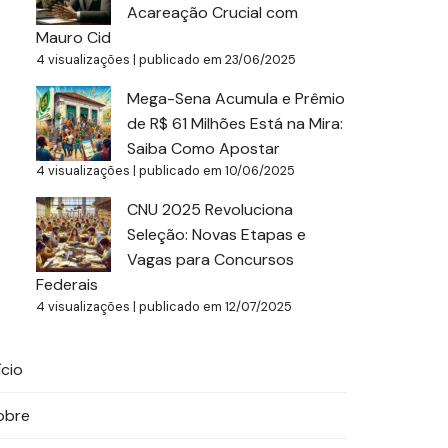
Acareação Crucial com
Mauro Cid
4 visualizações
|
publicado em 23/06/2025
Mega-Sena Acumula e Prêmio
de R$ 61 Milhões Está na Mira:
Saiba Como Apostar
4 visualizações
|
publicado em 10/06/2025
CNU 2025 Revoluciona
Seleção: Novas Etapas e
Vagas para Concursos
Federais
4 visualizações
|
publicado em 12/07/2025
ício
obre