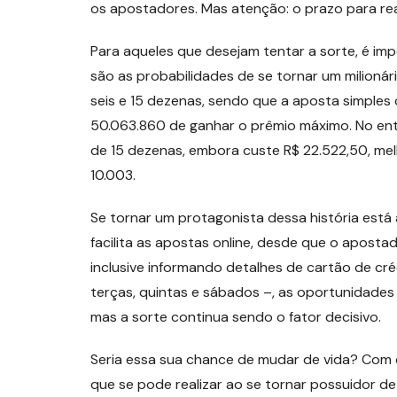
os apostadores. Mas atenção: o prazo para real
Para aqueles que desejam tentar a sorte, é i
são as probabilidades de se tornar um milioná
seis e 15 dezenas, sendo que a aposta simple
50.063.860 de ganhar o prêmio máximo. No en
de 15 dezenas, embora custe R$ 22.522,50, mel
10.003.
Se tornar um protagonista dessa história está
facilita as apostas online, desde que o aposta
inclusive informando detalhes de cartão de cr
terças, quintas e sábados –, as oportunidades
mas a sorte continua sendo o fator decisivo.
Seria essa sua chance de mudar de vida? Com o
que se pode realizar ao se tornar possuidor d