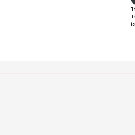
T
T
fo