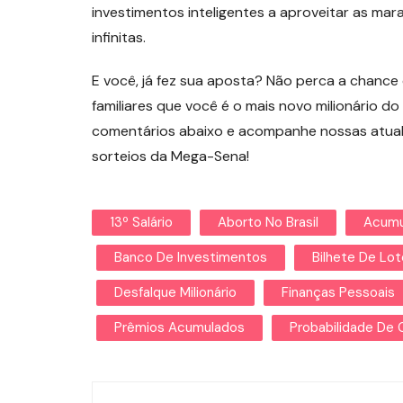
investimentos inteligentes a aproveitar as mara
infinitas.
E você, já fez sua aposta? Não perca a chance
familiares que você é o mais novo milionário d
comentários abaixo e acompanhe nossas atual
sorteios da Mega-Sena!
13º Salário
Aborto No Brasil
Acumu
Banco De Investimentos
Bilhete De Lot
Desfalque Milionário
Finanças Pessoais
Prêmios Acumulados
Probabilidade De 
Navegação