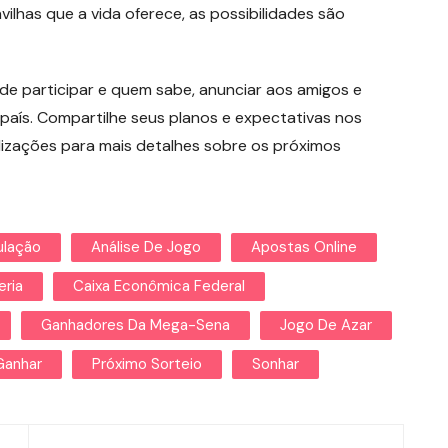
vilhas que a vida oferece, as possibilidades são
 de participar e quem sabe, anunciar aos amigos e
o país. Compartilhe seus planos e expectativas nos
izações para mais detalhes sobre os próximos
lação
Análise De Jogo
Apostas Online
eria
Caixa Econômica Federal
Ganhadores Da Mega-Sena
Jogo De Azar
Ganhar
Próximo Sorteio
Sonhar