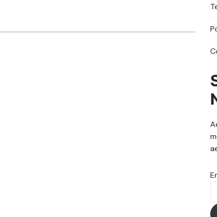
T
P
C
A
m
a
E