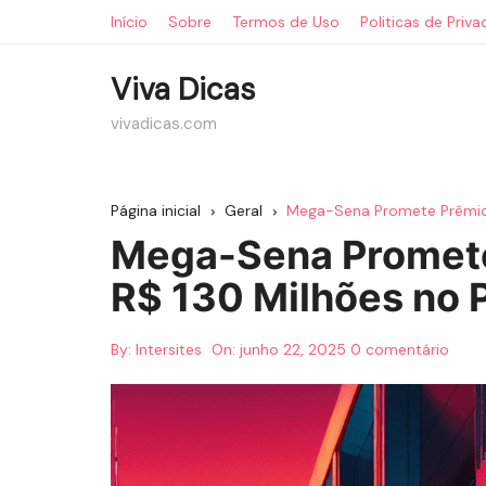
Ir
Início
Sobre
Termos de Uso
Politicas de Priv
para
o
Viva Dicas
conteúdo
vivadicas.com
Página inicial
Geral
Mega-Sena Promete Prêmio 
Mega-Sena Promete
R$ 130 Milhões no 
By:
Intersites
On:
junho 22, 2025
0 comentário