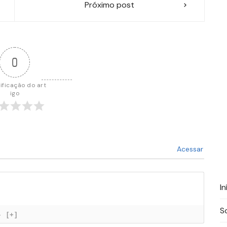
Próximo post
0
ificação do art
igo
Acessar
In
S
}
[+]