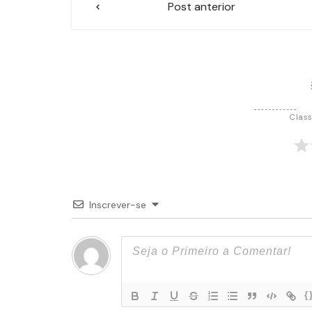
Post anterior
de
Post
Class
Inscrever-se
{