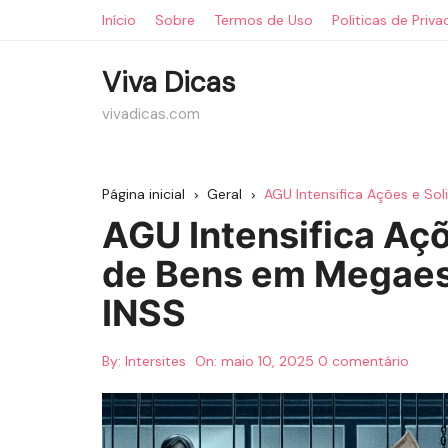
Ir
Início
Sobre
Termos de Uso
Politicas de Priv
para
o
Viva Dicas
conteúdo
vivadicas.com
Página inicial
Geral
AGU Intensifica Ações e So
AGU Intensifica Açõ
de Bens em Megaes
INSS
By:
Intersites
On:
maio 10, 2025
0 comentário