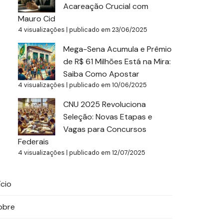
Acareação Crucial com
Mauro Cid
4 visualizações
|
publicado em 23/06/2025
Mega-Sena Acumula e Prêmio
de R$ 61 Milhões Está na Mira:
Saiba Como Apostar
4 visualizações
|
publicado em 10/06/2025
CNU 2025 Revoluciona
Seleção: Novas Etapas e
Vagas para Concursos
Federais
4 visualizações
|
publicado em 12/07/2025
ício
obre