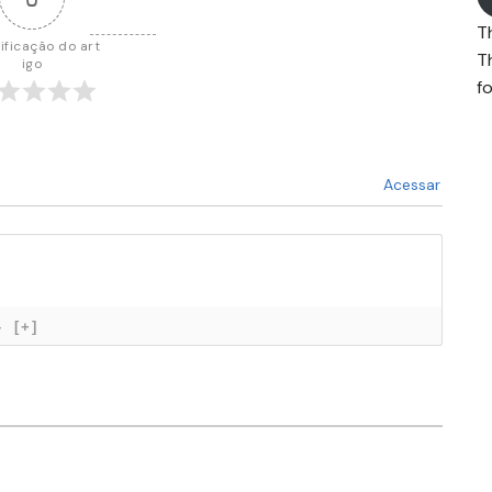
T
ificação do art
T
igo
fo
Acessar
}
[+]