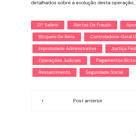
detalhados sobre a evolução desta operação
13º Salário
Alertas De Fraude
Apos
Bloqueio De Bens
Controladoria-Geral 
Improbidade Administrativa
Justiça Fed
Operações Judiciais
Pagamentos Ilícito
Ressarcimento
Seguridade Social
Navegação
Post anterior
de
Post