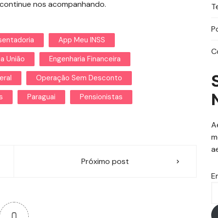
, continue nos acompanhando.
T
P
entadoria
App Meu INSS
C
Da União
Engenharia Financeira
eral
Operação Sem Desconto
s
Paraguai
Pensionistas
A
m
a
Próximo post
E
0