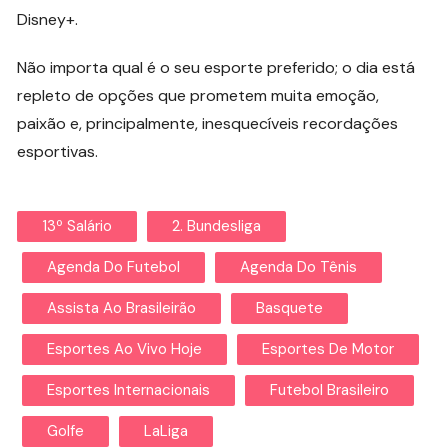
Disney+.
Não importa qual é o seu esporte preferido; o dia está
repleto de opções que prometem muita emoção,
paixão e, principalmente, inesquecíveis recordações
esportivas.
13º Salário
2. Bundesliga
Agenda Do Futebol
Agenda Do Tênis
Assista Ao Brasileirão
Basquete
Esportes Ao Vivo Hoje
Esportes De Motor
Esportes Internacionais
Futebol Brasileiro
Golfe
LaLiga