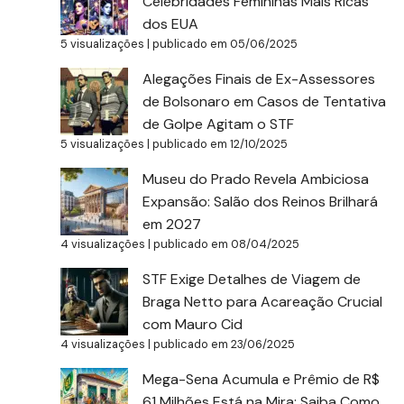
Celebridades Femininas Mais Ricas
dos EUA
5 visualizações
|
publicado em 05/06/2025
Alegações Finais de Ex-Assessores
de Bolsonaro em Casos de Tentativa
de Golpe Agitam o STF
5 visualizações
|
publicado em 12/10/2025
Museu do Prado Revela Ambiciosa
Expansão: Salão dos Reinos Brilhará
em 2027
4 visualizações
|
publicado em 08/04/2025
STF Exige Detalhes de Viagem de
Braga Netto para Acareação Crucial
com Mauro Cid
4 visualizações
|
publicado em 23/06/2025
Mega-Sena Acumula e Prêmio de R$
61 Milhões Está na Mira: Saiba Como