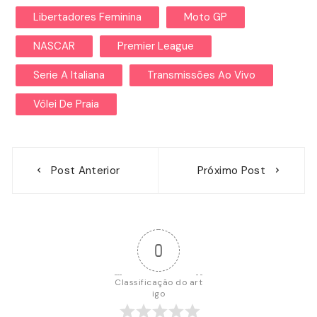
Libertadores Feminina
Moto GP
NASCAR
Premier League
Serie A Italiana
Transmissões Ao Vivo
Vôlei De Praia
Navegação
Post Anterior
Próximo Post
de
Post
0
Classificação do art
igo