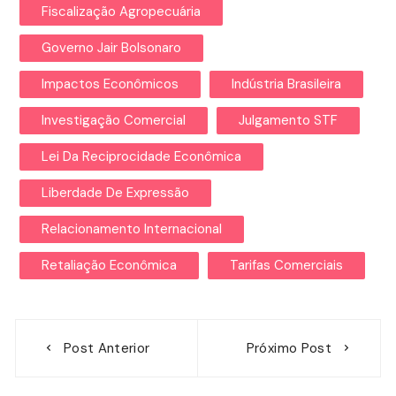
Fiscalização Agropecuária
Governo Jair Bolsonaro
Impactos Econômicos
Indústria Brasileira
Investigação Comercial
Julgamento STF
Lei Da Reciprocidade Econômica
Liberdade De Expressão
Relacionamento Internacional
Retaliação Econômica
Tarifas Comerciais
Navegação
Post Anterior
Próximo Post
de
Post