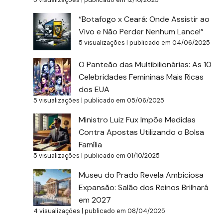
“Botafogo x Ceará: Onde Assistir ao
Vivo e Não Perder Nenhum Lance!”
5 visualizações
|
publicado em 04/06/2025
O Panteão das Multibilionárias: As 10
Celebridades Femininas Mais Ricas
dos EUA
5 visualizações
|
publicado em 05/06/2025
Ministro Luiz Fux Impõe Medidas
Contra Apostas Utilizando o Bolsa
Família
5 visualizações
|
publicado em 01/10/2025
Museu do Prado Revela Ambiciosa
Expansão: Salão dos Reinos Brilhará
em 2027
4 visualizações
|
publicado em 08/04/2025