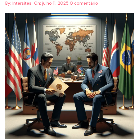
By:
Intersites
On:
julho 11, 2025
0 comentário